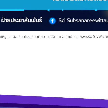
เชิญเชิญชวนนักเรียนโรงเรียนศึกษานารีวิทยาทุกคนเข้าร่วมกิจกรรม SNWS
รมการการศึกษาขั้นพื้นฐาน ครบรอบ ๒๓ ปี
lling Bee 2026”