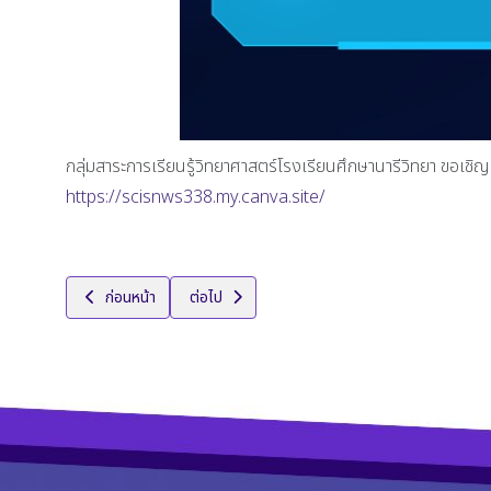
กลุ่มสาระการเรียนรู้วิทยาศาสตร์โรงเรียนศึกษานารีวิทยา ขอ
https://scisnws338.my.canva.site/
เนื้อหาก่อนหน้า: กิจกรรมเนื่องในวันคล้ายวันสถาปนาสำนักงานคณะกร
เนื้อหาถัดไป: การแข่งขันสะกดคำภาษาอังกฤษ “Spe
ก่อนหน้า
ต่อไป