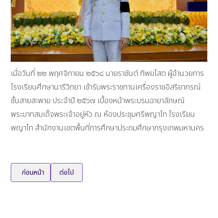
เมื่อวันที่ ๒๒ พฤศจิกายน ๒๕๖๘ นายราชันต์ ทิพยโสต ผู้อำนวยการ
โรงเรียนศึกษานารีวิทยา เข้ารับพระราชทานเครื่องราชอิสริยาภรณ์
ชั้นสายสะพาย ประจำปี ๒๕๖๗ เบื้องหน้าพระบรมฉายาลักษณ์
พระบาทสมเด็จพระเจ้าอยู่หัว ณ ห้องประชุมศรีพญาไท โรงเรียน
พญาไท สำนักงานเขตพื้นที่การศึกษาประถมศึกษากรุงเทพมหานคร
เนื้อหาก่อนหน้า: รางวัลรองชนะเลิศอันดับ 2 การประกวดวงโยธวาทิต ชิงแช
เนื้อหาถัดไป: ขอแสดงความยินดีกับ ด.ญ.อุรัสยา ปัททะพงษ์ ชั้
ก่อนหน้า
ต่อไป