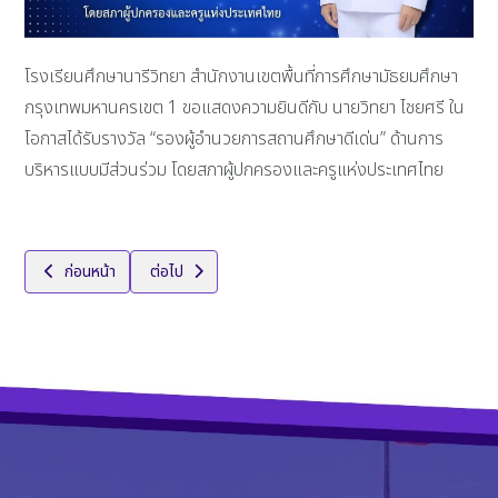
โรงเรียนศึกษานารีวิทยา สำนักงานเขตพื้นที่การศึกษามัธยมศึกษา
กรุงเทพมหานครเขต 1 ขอแสดงความยินดีกับ นายวิทยา ไชยศรี ใน
โอกาสได้รับรางวัล “รองผู้อำนวยการสถานศึกษาดีเด่น” ด้านการ
บริหารแบบมีส่วนร่วม โดยสภาผู้ปกครองและครูแห่งประเทศไทย
เนื้อหาก่อนหน้า: ขอแสดงความยินดีกับ นายราชันต์ ทิพยโสต ผู้อำนวยการเชี่
เนื้อหาถัดไป: การแข่งขันฟุตบอล “ลานกีฬาสัมพันธ์ ครั้งที่
ก่อนหน้า
ต่อไป