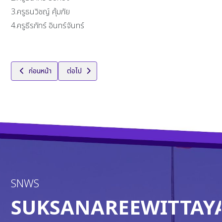
3.ครูธนวิชญ์ คุ้มภัย
4.ครูธีรภัทร์ อินทร์จันทร์
เนื้อหาก่อนหน้า: นายพลกฤต วิเชียรพงษ์สาสน์ นักเรียนชั้น ม.6/1 ตั
เนื้อหาถัดไป: การแข่งขันบอร์ดเกมเชิงกุลยุทธ์ระดับปร
ก่อนหน้า
ต่อไป
SNWS
SUKSANAREEWITTAY