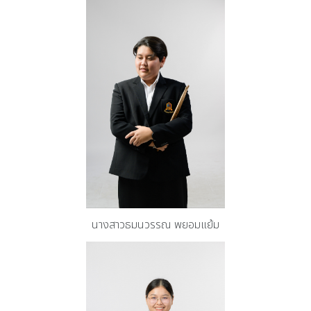
นางสาวธมนวรรณ พยอมแย้ม