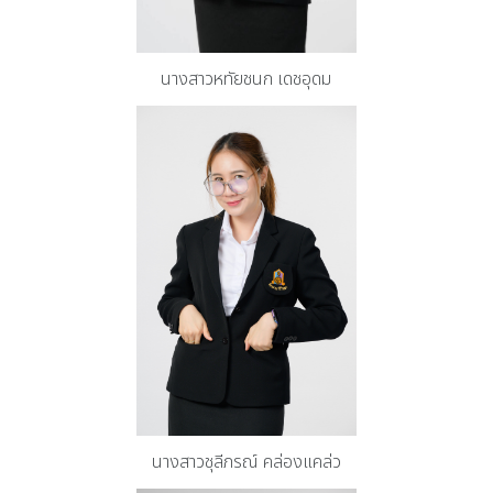
นางสาวหทัยชนก เดชอุดม
นางสาวชุลีภรณ์ คล่องแคล่ว