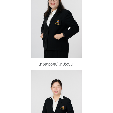
นางสาววศินี มามีวัฒนะ