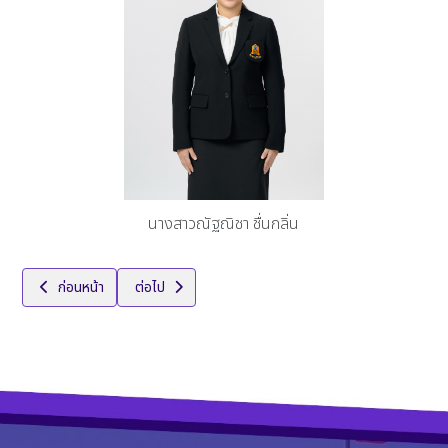
นางสาวณัฐณิชา ชื่นกลิ่น
เนื้อหาก่อนหน้า: กลุ่มสาระการเรียนรู้สุขศึกษาและพลศึกษา
เนื้อหาถัดไป: งานแนะแนว
ก่อนหน้า
ต่อไป